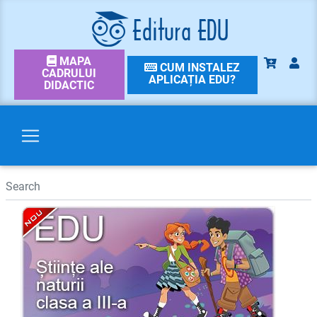
MAPA
CUM INSTALEZ
CADRULUI
APLICAȚIA EDU?
DIDACTIC