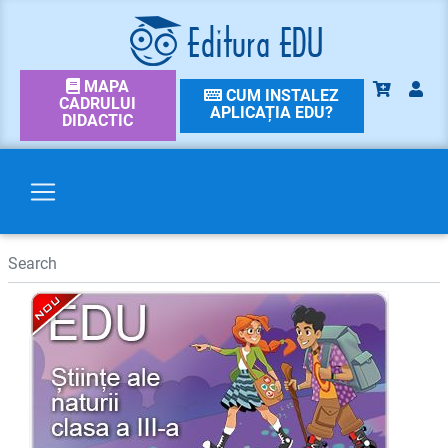
MAPA
CUM INSTALEZ
CADRULUI
APLICAȚIA EDU?
DIDACTIC