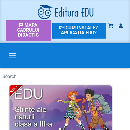
MAPA
CUM INSTALEZ
CADRULUI
APLICAȚIA EDU?
DIDACTIC