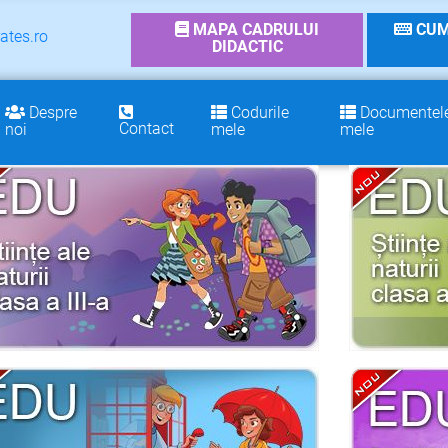
MAPA CADRULUI
CUM
ates.ro
DIDACTIC
Despre
Codurile
Documentel
Contact
noi
mele
mele