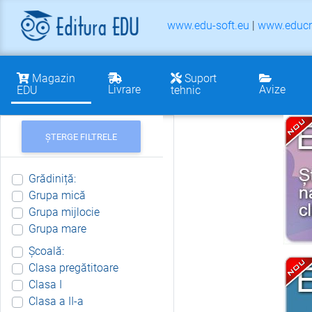
www.edu-soft.eu
|
www.educr
Magazin
Suport
Livrare
Avize
EDU
tehnic
ȘTERGE FILTRELE
Grădiniță:
Grupa mică
Grupa mijlocie
Grupa mare
Școală:
Clasa pregătitoare
Clasa I
Clasa a II-a