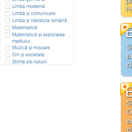
Limba modernă
Limbă și comunicare
Limba și literatura română
Matematică
Matematică și explorarea
mediului
Muzică și mișcare
Om și societate
Științe ale naturii
Aplicație Android
Include resurse didactice
Include soft educațional
Integrat
Joc 3D