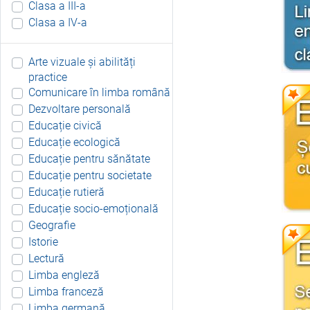
Clasa a III-a
Clasa a IV-a
Arte vizuale și abilități
practice
Comunicare în limba română
Dezvoltare personală
Educație civică
Educație ecologică
Educație pentru sănătate
Educație pentru societate
Educație rutieră
Educație socio-emoțională
Geografie
Istorie
Lectură
Limba engleză
Limba franceză
Limba germană