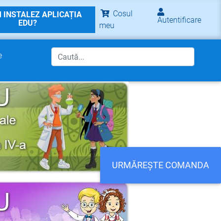
Cosul
 INSTALEZ APLICAȚIA
Autentificare
EDU?
meu
e
URMĂREȘTE COMANDA