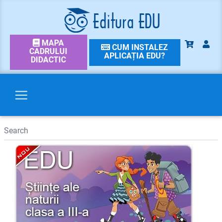
MAPA
CUM INSTALEZ
CADRULUI
APLICAȚIA EDU?
DIDACTIC