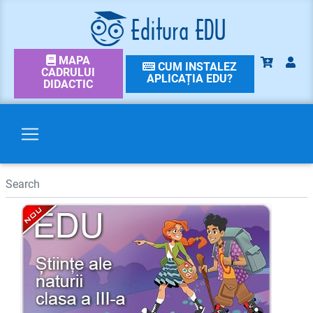
MAPA
CUM INSTALEZ
CADRULUI
APLICAȚIA EDU?
DIDACTIC