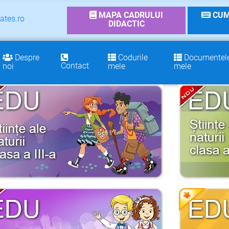
MAPA CADRULUI
CUM
ates.ro
DIDACTIC
Despre
Codurile
Documentel
Contact
noi
mele
mele