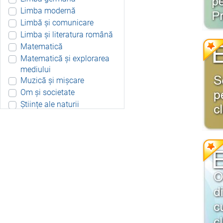
Limba modernă
Limbă și comunicare
Limba și literatura română
Matematică
Matematică și explorarea
mediului
Muzică și mișcare
Om și societate
Științe ale naturii
Aplicație Android
Include resurse didactice
Include soft educațional
Integrat
Joc 3D