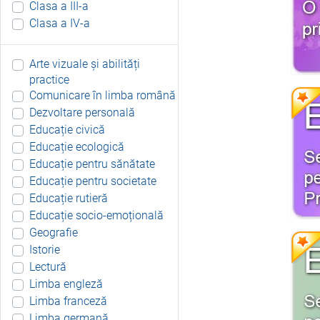
Clasa a III-a
Clasa a IV-a
Arte vizuale și abilități
practice
Comunicare în limba română
Dezvoltare personală
Educație civică
Educație ecologică
Educație pentru sănătate
Educație pentru societate
Educație rutieră
Educație socio-emoțională
Geografie
Istorie
Lectură
Limba engleză
Limba franceză
Limba germană