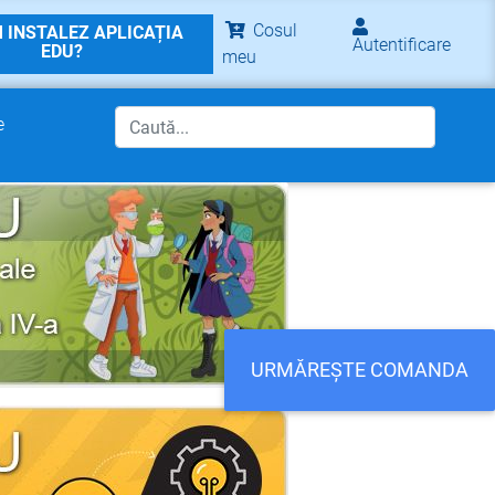
Cosul
 INSTALEZ APLICAȚIA
Autentificare
EDU?
meu
e
URMĂREȘTE COMANDA