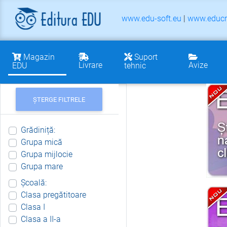
www.edu-soft.eu
|
www.educr
Magazin
Suport
Livrare
Avize
EDU
tehnic
ȘTERGE FILTRELE
Grădiniță:
Grupa mică
Grupa mijlocie
Grupa mare
Școală:
Clasa pregătitoare
Clasa I
Clasa a II-a