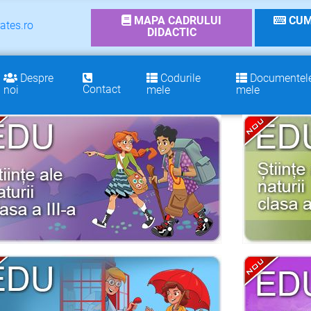
MAPA CADRULUI
CUM
ates.ro
DIDACTIC
Despre
Codurile
Documentel
Contact
noi
mele
mele