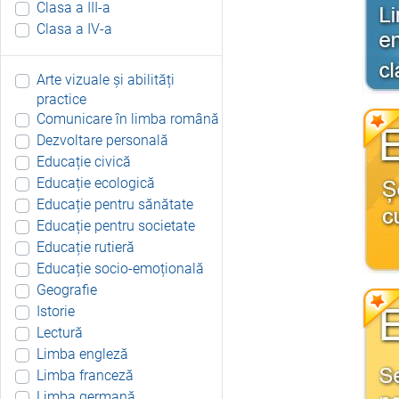
Clasa a III-a
Clasa a IV-a
Arte vizuale și abilități
practice
Comunicare în limba română
Dezvoltare personală
Educație civică
Educație ecologică
Educație pentru sănătate
Educație pentru societate
Educație rutieră
Educație socio-emoțională
Geografie
Istorie
Lectură
Limba engleză
Limba franceză
Limba germană