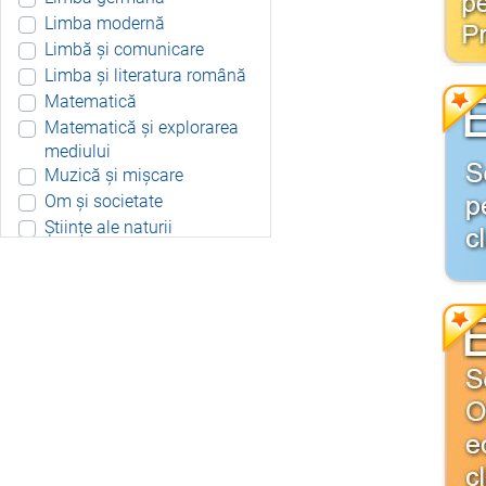
Limba modernă
Limbă și comunicare
Limba și literatura română
Matematică
Matematică și explorarea
mediului
Muzică și mișcare
Om și societate
Științe ale naturii
Aplicație Android
Include resurse didactice
Include soft educațional
Integrat
Joc 3D