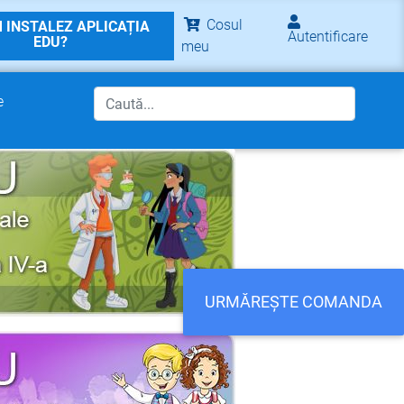
Cosul
 INSTALEZ APLICAȚIA
Autentificare
EDU?
meu
e
URMĂREȘTE COMANDA