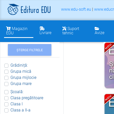
www.edu-soft.eu
|
www.educr
Magazin
Suport
Livrare
Avize
EDU
tehnic
ȘTERGE FILTRELE
Grădiniță:
Grupa mică
Grupa mijlocie
Grupa mare
Școală:
Clasa pregătitoare
Clasa I
Clasa a II-a