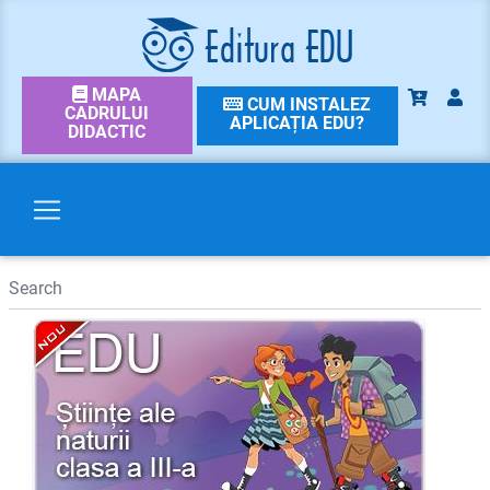
MAPA
CUM INSTALEZ
CADRULUI
APLICAȚIA EDU?
DIDACTIC