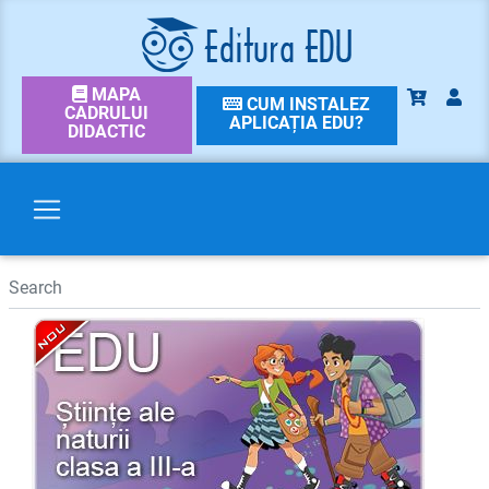
MAPA
CUM INSTALEZ
CADRULUI
APLICAȚIA EDU?
DIDACTIC