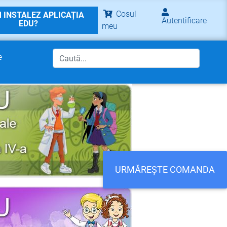
Cosul
 INSTALEZ APLICAȚIA
Autentificare
EDU?
meu
e
URMĂREȘTE COMANDA