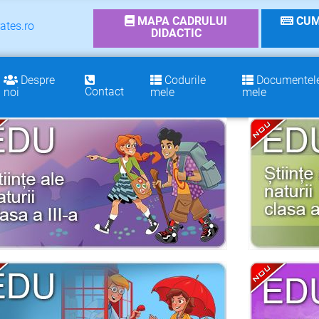
MAPA CADRULUI
CUM
ates.ro
DIDACTIC
Despre
Codurile
Documentel
Contact
noi
mele
mele