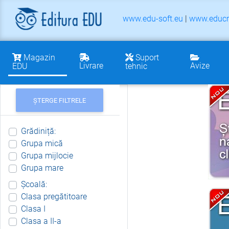
www.edu-soft.eu
|
www.educr
Magazin
Suport
Livrare
Avize
EDU
tehnic
ȘTERGE FILTRELE
Grădiniță:
Grupa mică
Grupa mijlocie
Grupa mare
Școală:
Clasa pregătitoare
Clasa I
Clasa a II-a