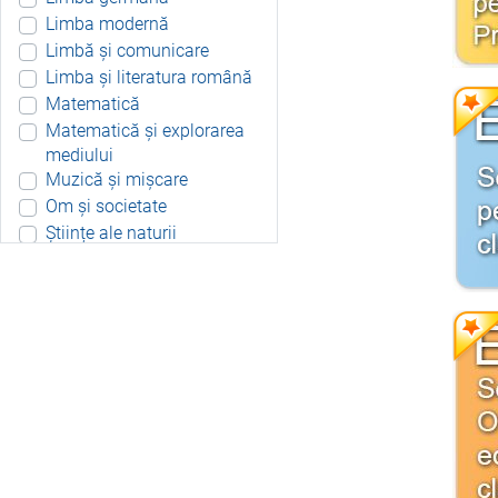
Limba modernă
Limbă și comunicare
Limba și literatura română
Matematică
Matematică și explorarea
mediului
Muzică și mișcare
Om și societate
Științe ale naturii
Aplicație Android
Include resurse didactice
Include soft educațional
Integrat
Joc 3D