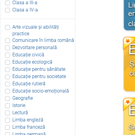
Clasa a III-a
Clasa a IV-a
Arte vizuale și abilități
practice
Comunicare în limba română
Dezvoltare personală
Educație civică
Educație ecologică
Educație pentru sănătate
Educație pentru societate
Educație rutieră
Educație socio-emoțională
Geografie
Istorie
Lectură
Limba engleză
Limba franceză
Limba germană