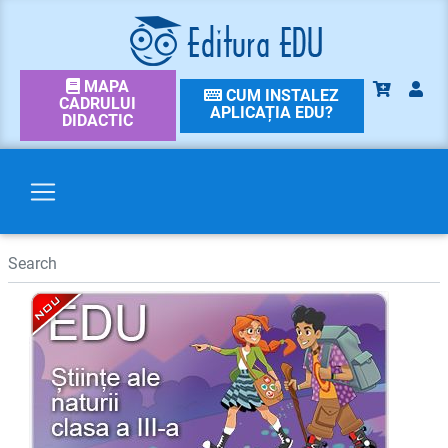
MAPA
CUM INSTALEZ
CADRULUI
APLICAȚIA EDU?
DIDACTIC