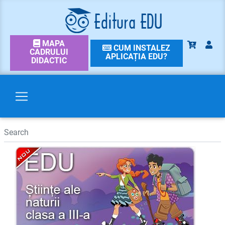
MAPA
CUM INSTALEZ
CADRULUI
APLICAȚIA EDU?
DIDACTIC