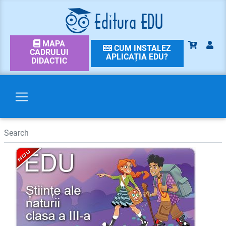
MAPA
CUM INSTALEZ
CADRULUI
APLICAȚIA EDU?
DIDACTIC