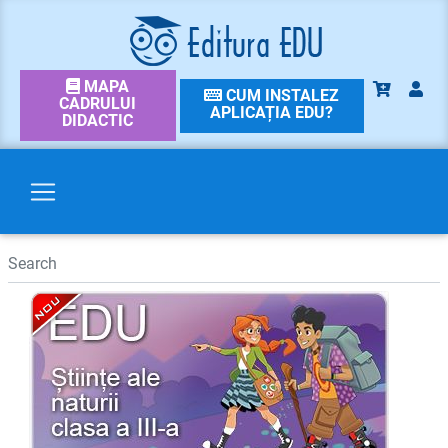
MAPA
CUM INSTALEZ
CADRULUI
APLICAȚIA EDU?
DIDACTIC