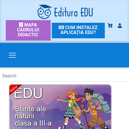
MAPA
CUM INSTALEZ
CADRULUI
APLICAȚIA EDU?
DIDACTIC