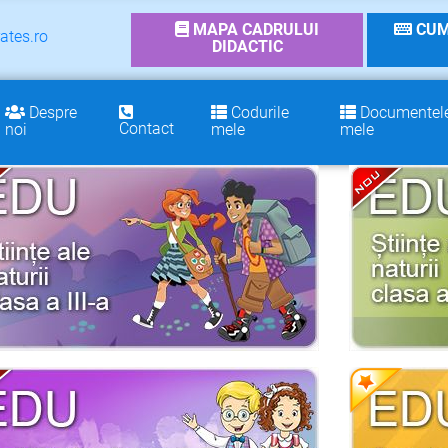
MAPA CADRULUI
CUM
ates.ro
DIDACTIC
Despre
Codurile
Documentel
Contact
noi
mele
mele