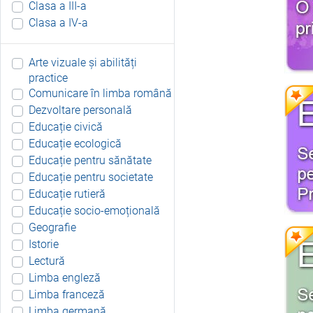
Clasa a III-a
Clasa a IV-a
Arte vizuale și abilități
practice
Comunicare în limba română
Dezvoltare personală
Educație civică
Educație ecologică
Educație pentru sănătate
Educație pentru societate
Educație rutieră
Educație socio-emoțională
Geografie
Istorie
Lectură
Limba engleză
Limba franceză
Limba germană