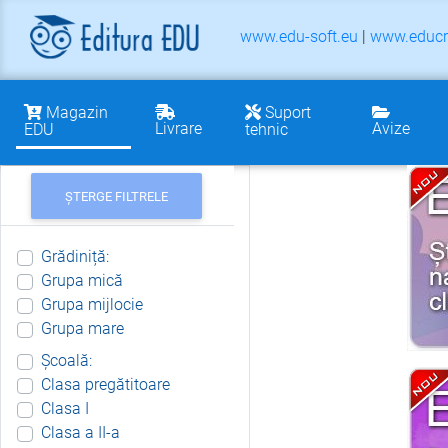
www.edu-soft.eu
|
www.educr
Magazin
Suport
Livrare
Avize
EDU
tehnic
ȘTERGE FILTRELE
Grădiniță:
Grupa mică
Grupa mijlocie
Grupa mare
Școală:
Clasa pregătitoare
Clasa I
Clasa a II-a