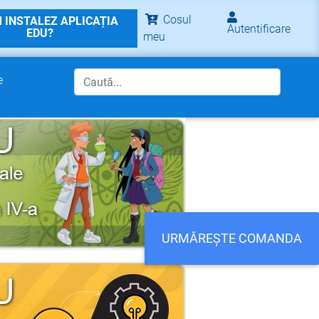
Cosul
 INSTALEZ APLICAȚIA
Autentificare
EDU?
meu
e
URMĂREȘTE COMANDA