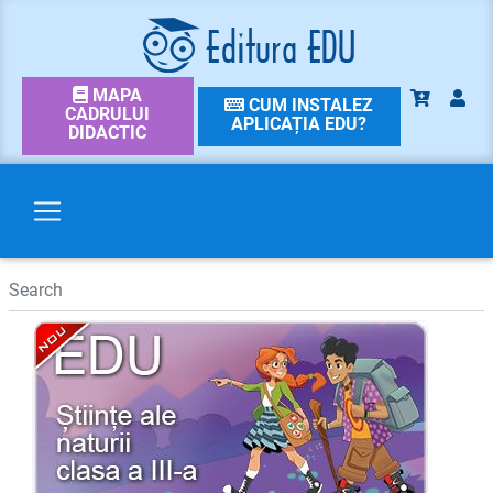
MAPA
CUM INSTALEZ
CADRULUI
APLICAȚIA EDU?
DIDACTIC