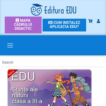
MAPA
CUM INSTALEZ
CADRULUI
APLICAȚIA EDU?
DIDACTIC