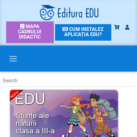
MAPA
CUM INSTALEZ
CADRULUI
APLICAȚIA EDU?
DIDACTIC