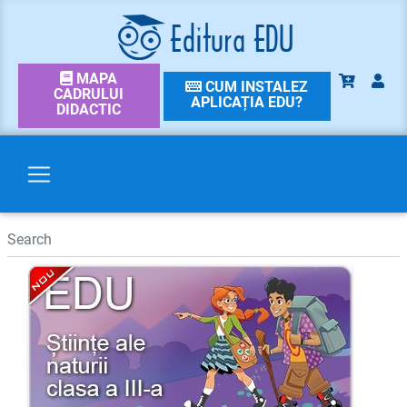
MAPA
CUM INSTALEZ
CADRULUI
APLICAȚIA EDU?
DIDACTIC