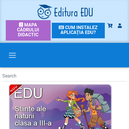
MAPA
CUM INSTALEZ
CADRULUI
APLICAȚIA EDU?
DIDACTIC