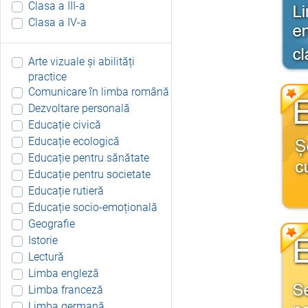
Clasa a III-a
Clasa a IV-a
Arte vizuale și abilități
practice
Comunicare în limba română
Dezvoltare personală
Educație civică
Educație ecologică
Educație pentru sănătate
Educație pentru societate
Educație rutieră
Educație socio-emoțională
Geografie
Istorie
Lectură
Limba engleză
Limba franceză
Limba germană