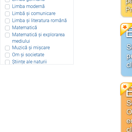
Limba modernă
Limbă și comunicare
Limba și literatura română
Matematică
Matematică și explorarea
mediului
Muzică și mișcare
Om și societate
Științe ale naturii
Aplicație Android
Include resurse didactice
Include soft educațional
Integrat
Joc 3D