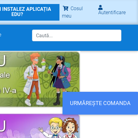
Cosul
 INSTALEZ APLICAȚIA
Autentificare
EDU?
meu
e
URMĂREȘTE COMANDA