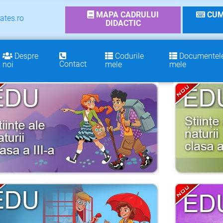
MAPA CADRULUI
CUM
ates.ro
DIDACTIC
Despre
Codurile
Documentel
Contact
noi
mele
mele