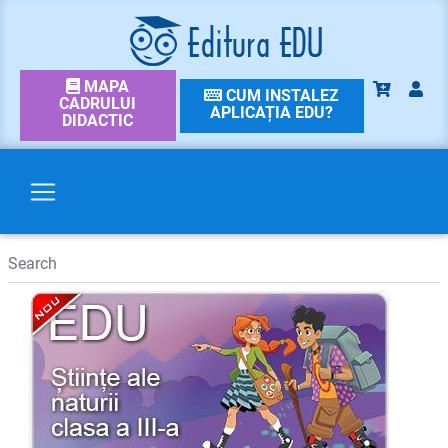
MAPA
CUM INSTALEZ
CADRULUI
APLICAȚIA EDU?
DIDACTIC