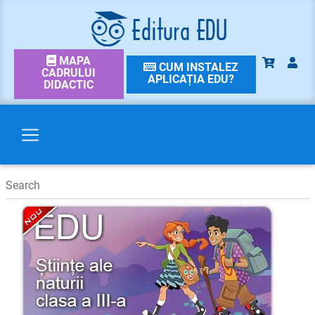
MAPA
CUM INSTALEZ
CADRULUI
APLICAȚIA EDU?
DIDACTIC