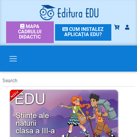
MAPA
CUM INSTALEZ
CADRULUI
APLICAȚIA EDU?
DIDACTIC