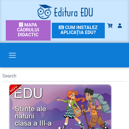
MAPA
CUM INSTALEZ
CADRULUI
APLICAȚIA EDU?
DIDACTIC