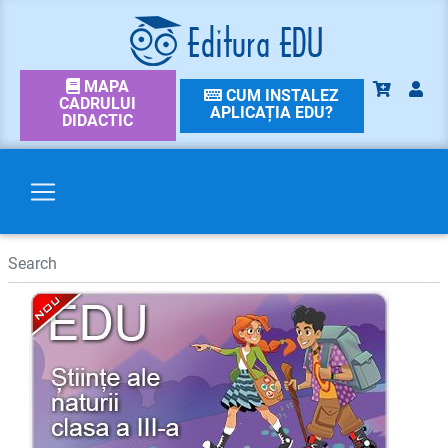
MAPA
CUM INSTALEZ
CADRULUI
APLICAȚIA EDU?
DIDACTIC