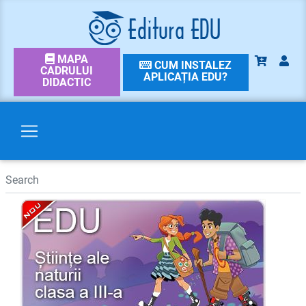
MAPA
CUM INSTALEZ
CADRULUI
APLICAȚIA EDU?
DIDACTIC