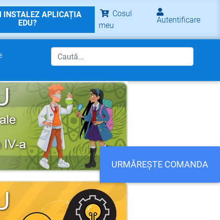
Cosul
 INSTALEZ APLICAȚIA
Autentificare
EDU?
meu
e
URMĂREȘTE COMANDA