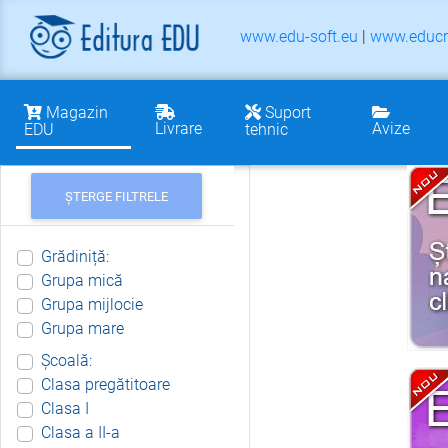
www.edu-soft.eu
|
www.educr
Magazin
Suport
Livrare
Avize
EDU
tehnic
ȘTERGE FILTRELE
Grădiniță:
Grupa mică
Grupa mijlocie
Grupa mare
Școală:
Clasa pregătitoare
Clasa I
Clasa a II-a