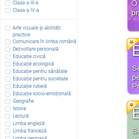
Clasa a III-a
Clasa a IV-a
Arte vizuale și abilități
practice
Comunicare în limba română
Dezvoltare personală
Educație civică
Educație ecologică
Educație pentru sănătate
Educație pentru societate
Educație rutieră
Educație socio-emoțională
Geografie
Istorie
Lectură
Limba engleză
Limba franceză
Limba germană