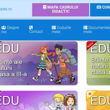
MAPA CADRULUI
CUM
ates.ro
DIDACTIC
Despre
Codurile
Documentel
Contact
noi
mele
mele