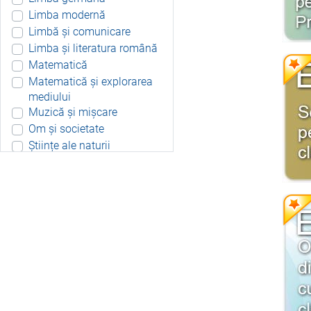
Limba modernă
Limbă și comunicare
Limba și literatura română
Matematică
Matematică și explorarea
mediului
Muzică și mișcare
Om și societate
Științe ale naturii
Aplicație Android
Include resurse didactice
Include soft educațional
Integrat
Joc 3D