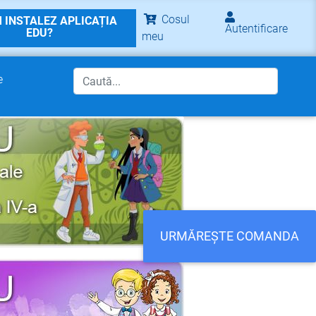
Cosul
 INSTALEZ APLICAȚIA
Autentificare
EDU?
meu
e
URMĂREȘTE COMANDA