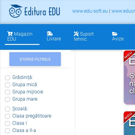
www.edu-soft.eu
|
www.educr
Magazin
Suport
Livrare
Avize
EDU
tehnic
ȘTERGE FILTRELE
Grădiniță:
Grupa mică
Grupa mijlocie
Grupa mare
Școală:
Clasa pregătitoare
Clasa I
Clasa a II-a