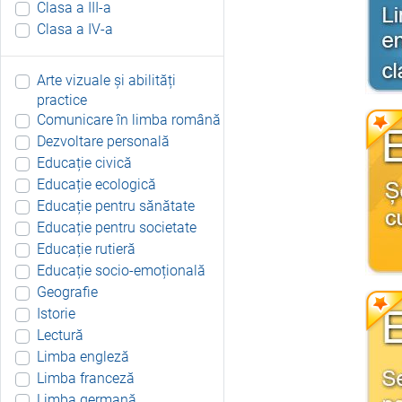
Clasa a III-a
Clasa a IV-a
Arte vizuale și abilități
practice
Comunicare în limba română
Dezvoltare personală
Educație civică
Educație ecologică
Educație pentru sănătate
Educație pentru societate
Educație rutieră
Educație socio-emoțională
Geografie
Istorie
Lectură
Limba engleză
Limba franceză
Limba germană