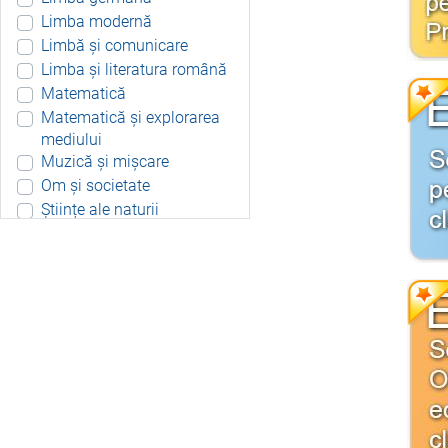
Limba modernă
Limbă și comunicare
Limba și literatura română
Matematică
Matematică și explorarea
mediului
Muzică și mișcare
Om și societate
Științe ale naturii
Aplicație Android
Include resurse didactice
Include soft educațional
Integrat
Joc 3D