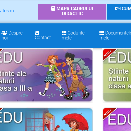
MAPA CADRULUI
CUM
ates.ro
DIDACTIC
Despre
Codurile
Documentel
Contact
noi
mele
mele