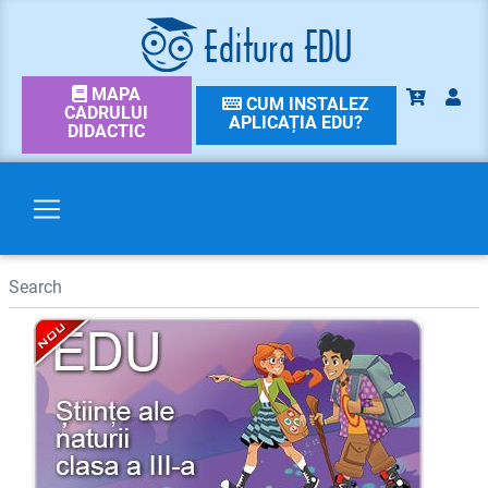
MAPA
CUM INSTALEZ
CADRULUI
APLICAȚIA EDU?
DIDACTIC