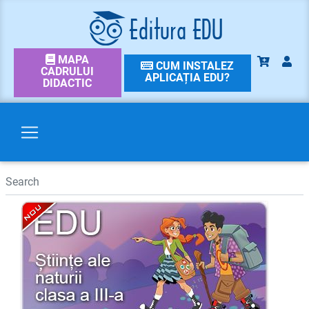
MAPA
CUM INSTALEZ
CADRULUI
APLICAȚIA EDU?
DIDACTIC