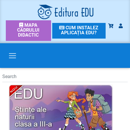
MAPA
CUM INSTALEZ
CADRULUI
APLICAȚIA EDU?
DIDACTIC