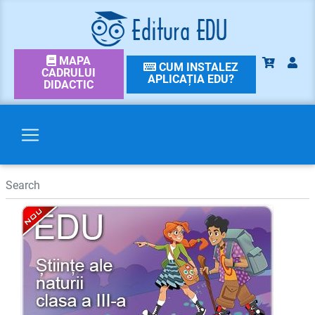
MAPA
CUM INSTALEZ
CADRULUI
APLICAȚIA EDU?
DIDACTIC