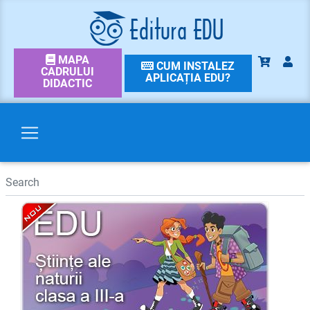
MAPA
CUM INSTALEZ
CADRULUI
APLICAȚIA EDU?
DIDACTIC