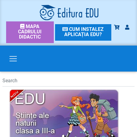
MAPA
CUM INSTALEZ
CADRULUI
APLICAȚIA EDU?
DIDACTIC