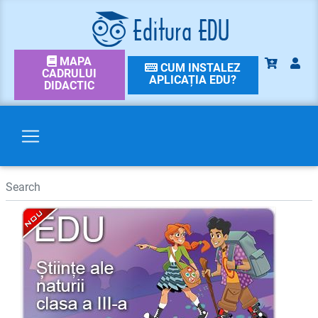
MAPA
CUM INSTALEZ
CADRULUI
APLICAȚIA EDU?
DIDACTIC