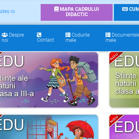
MAPA CADRULUI
CUM
ates.ro
DIDACTIC
Despre
Codurile
Documentel
Contact
noi
mele
mele