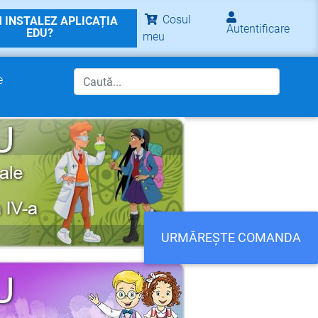
Cosul
 INSTALEZ APLICAȚIA
Autentificare
EDU?
meu
e
URMĂREȘTE COMANDA