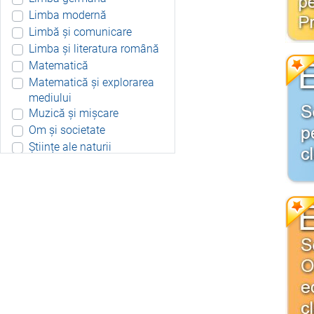
Limba modernă
Limbă și comunicare
Limba și literatura română
Matematică
Matematică și explorarea
mediului
Muzică și mișcare
Om și societate
Științe ale naturii
Aplicație Android
Include resurse didactice
Include soft educațional
Integrat
Joc 3D