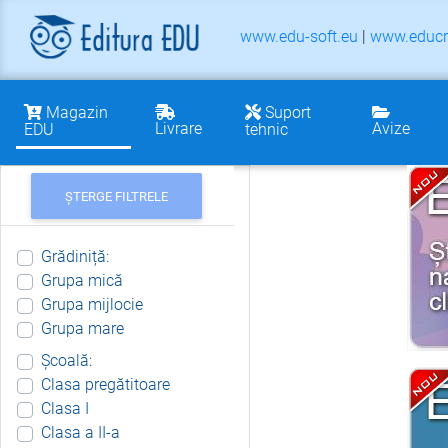
www.edu-soft.eu
|
www.educr
Magazin
Suport
Livrare
Avize
EDU
tehnic
ȘTERGE FILTRELE
Grădiniță:
Grupa mică
Grupa mijlocie
Grupa mare
Școală:
Clasa pregătitoare
Clasa I
Clasa a II-a