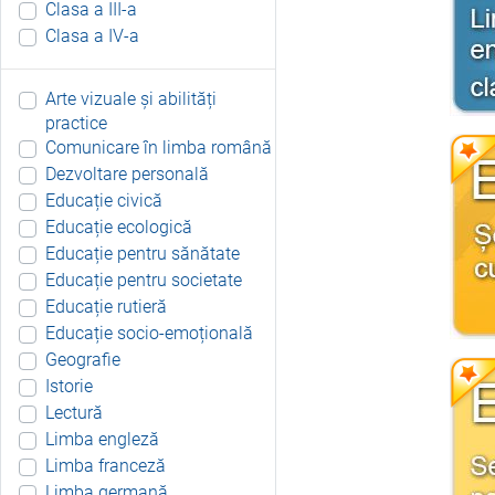
Clasa a III-a
Clasa a IV-a
Arte vizuale și abilități
practice
Comunicare în limba română
Dezvoltare personală
Educație civică
Educație ecologică
Educație pentru sănătate
Educație pentru societate
Educație rutieră
Educație socio-emoțională
Geografie
Istorie
Lectură
Limba engleză
Limba franceză
Limba germană