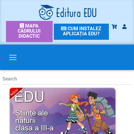
MAPA
CUM INSTALEZ
CADRULUI
APLICAȚIA EDU?
DIDACTIC