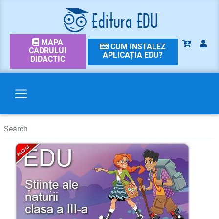
MAPA
CUM INSTALEZ
CADRULUI
APLICAȚIA EDU?
DIDACTIC