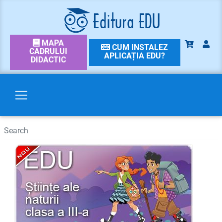
MAPA
CUM INSTALEZ
CADRULUI
APLICAȚIA EDU?
DIDACTIC