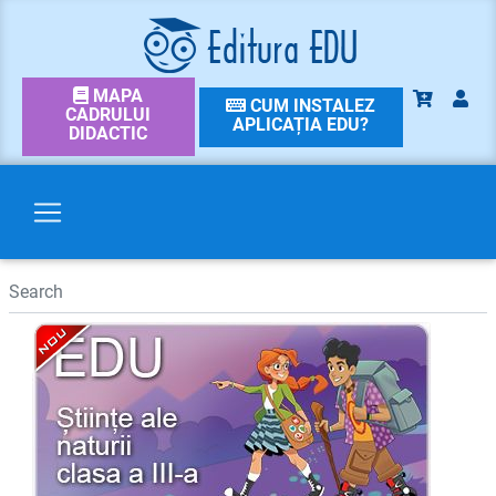
MAPA
CUM INSTALEZ
CADRULUI
APLICAȚIA EDU?
DIDACTIC