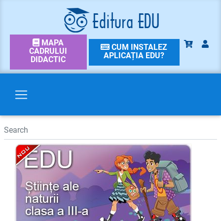
MAPA
CUM INSTALEZ
CADRULUI
APLICAȚIA EDU?
DIDACTIC