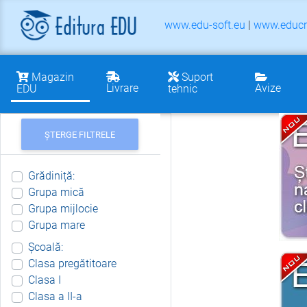
www.edu-soft.eu
|
www.educr
Magazin
Suport
Livrare
Avize
EDU
tehnic
ȘTERGE FILTRELE
Grădiniță:
Grupa mică
Grupa mijlocie
Grupa mare
Școală:
Clasa pregătitoare
Clasa I
Clasa a II-a