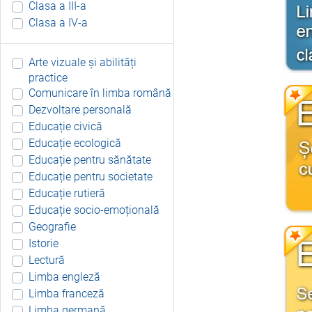
Clasa a III-a
Clasa a IV-a
Arte vizuale și abilități
practice
Comunicare în limba română
Dezvoltare personală
Educație civică
Educație ecologică
Educație pentru sănătate
Educație pentru societate
Educație rutieră
Educație socio-emoțională
Geografie
Istorie
Lectură
Limba engleză
Limba franceză
Limba germană