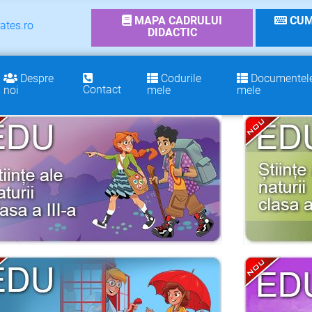
MAPA CADRULUI
CUM
ates.ro
DIDACTIC
Despre
Codurile
Documentel
Contact
noi
mele
mele