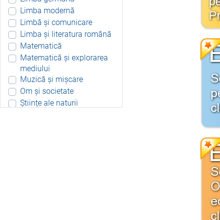
Limba modernă
Limbă și comunicare
Limba și literatura română
Matematică
Matematică și explorarea
mediului
Muzică și mișcare
Om și societate
Științe ale naturii
Aplicație Android
Include resurse didactice
Include soft educațional
Integrat
Joc 3D