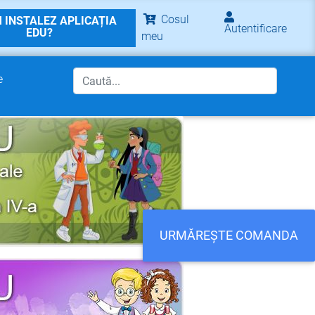
Cosul
 INSTALEZ APLICAȚIA
Autentificare
EDU?
meu
e
URMĂREȘTE COMANDA