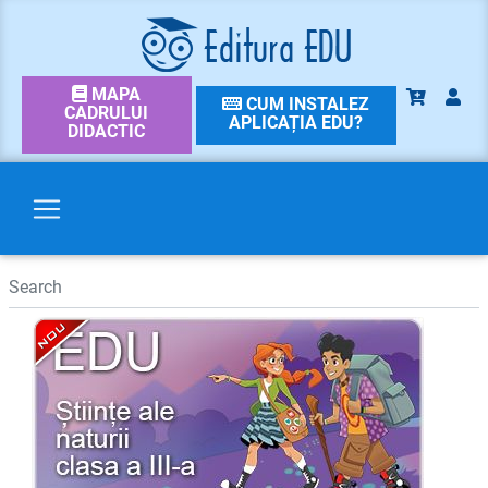
MAPA
CUM INSTALEZ
CADRULUI
APLICAȚIA EDU?
DIDACTIC