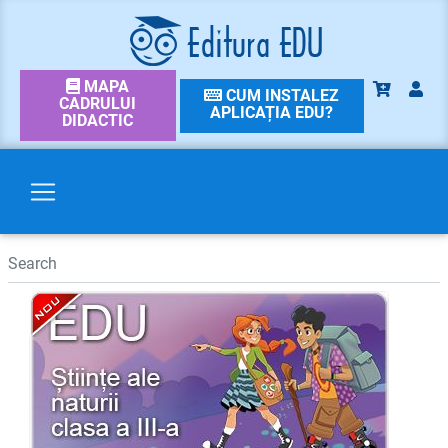
MAPA
CUM INSTALEZ
CADRULUI
APLICAȚIA EDU?
DIDACTIC