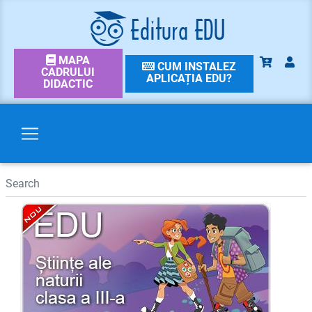
MAPA
CUM INSTALEZ
CADRULUI
APLICAȚIA EDU?
DIDACTIC