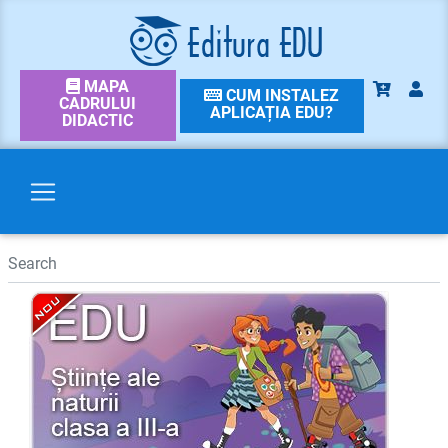
MAPA
CUM INSTALEZ
CADRULUI
APLICAȚIA EDU?
DIDACTIC