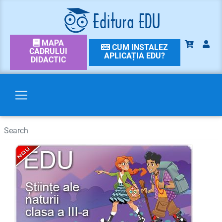
MAPA
CUM INSTALEZ
CADRULUI
APLICAȚIA EDU?
DIDACTIC